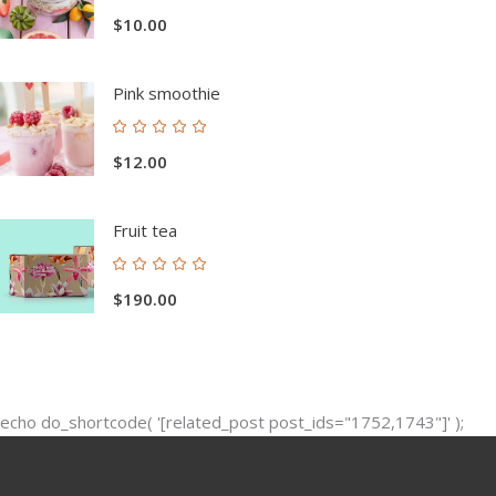
con
$
10.00
5.00
de 5
Pink smoothie
Valorado
con
$
12.00
5.00
de 5
Fruit tea
Valorado
con
$
190.00
5.00
de 5
echo do_shortcode( '[related_post post_ids="1752,1743"]' );