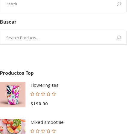
Buscar
Productos Top
Flowering tea
Valorado
con
$
190.00
5.00
de 5
Mixed smoothie
Valorado