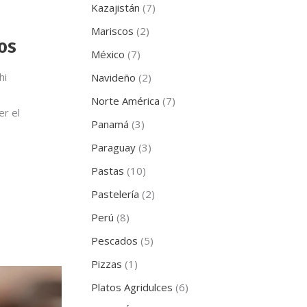
Kazajistán
(7)
Mariscos
(2)
os
México
(7)
hi
Navideño
(2)
Norte América
(7)
er el
Panamá
(3)
Paraguay
(3)
Pastas
(10)
Pastelería
(2)
Perú
(8)
Pescados
(5)
Pizzas
(1)
Platos Agridulces
(6)