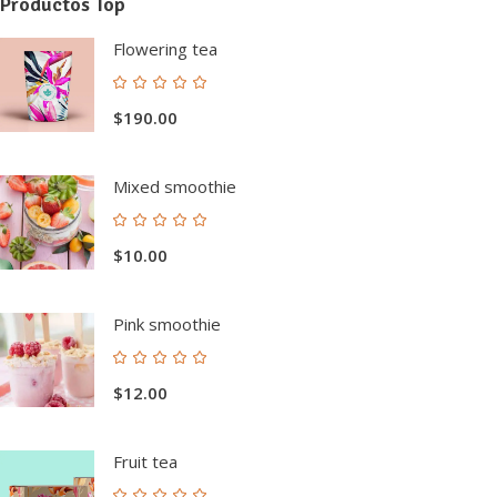
Productos Top
Flowering tea
Valorado
con
$
190.00
5.00
de 5
Mixed smoothie
Valorado
con
$
10.00
5.00
de 5
Pink smoothie
Valorado
con
$
12.00
5.00
de 5
Fruit tea
Valorado