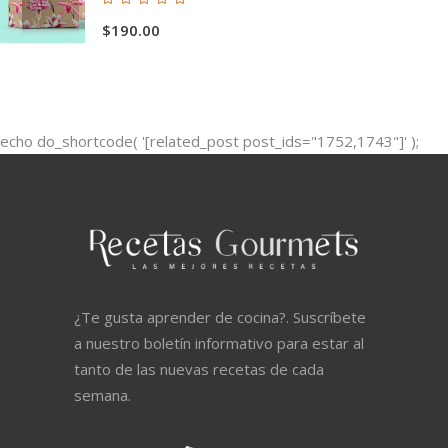
con
$
190.00
5.00
de 5
echo do_shortcode( '[related_post post_ids="1752,1743"]' );
¿Te gusta aprender de cocina?. Suscríbete
a nuestro boletín informativo para estar al
tanto de las nuevas recetas de cada
semana.