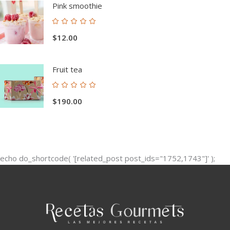
Pink smoothie
Valorado
con
$
12.00
5.00
de 5
Fruit tea
Valorado
con
$
190.00
5.00
de 5
echo do_shortcode( '[related_post post_ids="1752,1743"]' );