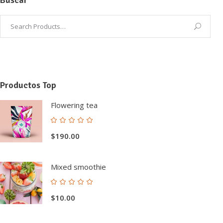
Productos Top
Flowering tea
Valorado
con
$
190.00
5.00
de 5
Mixed smoothie
Valorado
con
$
10.00
5.00
de 5