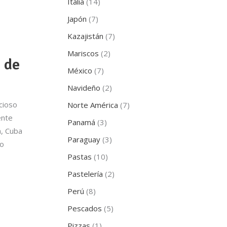
Italia
(14)
Japón
(7)
Kazajistán
(7)
Mariscos
(2)
 de
México
(7)
Navideño
(2)
cioso
Norte América
(7)
ente
Panamá
(3)
a, Cuba
Paraguay
(3)
no
Pastas
(10)
Pastelería
(2)
Perú
(8)
Pescados
(5)
Pizzas
(1)