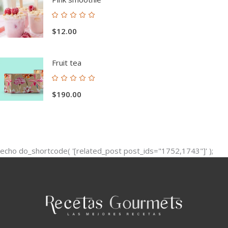
Valorado
con
$
12.00
5.00
de 5
Fruit tea
Valorado
con
$
190.00
5.00
de 5
echo do_shortcode( '[related_post post_ids="1752,1743"]' );