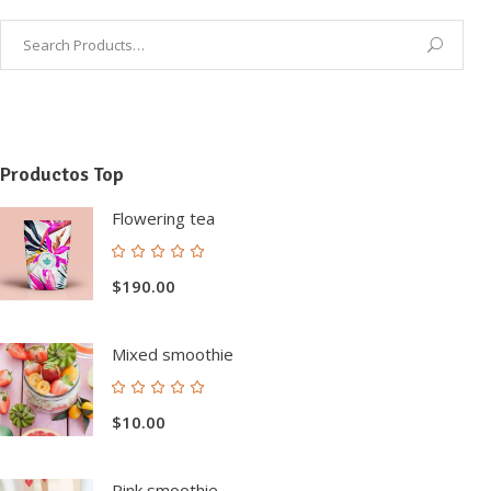
Productos Top
Flowering tea
Valorado
con
$
190.00
5.00
de 5
Mixed smoothie
Valorado
con
$
10.00
5.00
de 5
Pink smoothie