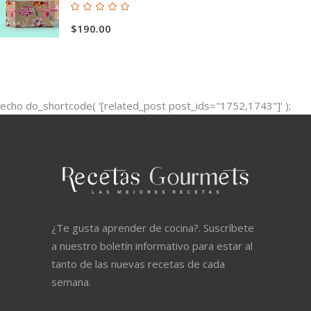
Valorado
con
$
190.00
5.00
de 5
echo do_shortcode( '[related_post post_ids="1752,1743"]' );
¿Te gusta aprender de cocina?. Suscríbete
a nuestro boletín informativo para estar al
tanto de las nuevas recetas de cada
semana.