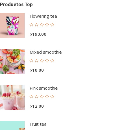
Productos Top
Flowering tea
Valorado
con
$
190.00
5.00
de 5
Mixed smoothie
Valorado
con
$
10.00
5.00
de 5
Pink smoothie
Valorado
con
$
12.00
5.00
de 5
Fruit tea