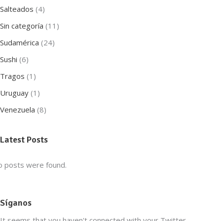
Salteados
(4)
Sin categoría
(11)
Sudamérica
(24)
Sushi
(6)
Tragos
(1)
Uruguay
(1)
Venezuela
(8)
Latest Posts
 posts were found.
Síganos
It seems that you haven't connected with your Twitter