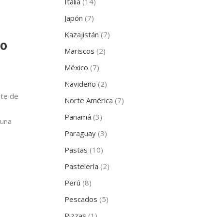
Italia
(14)
Japón
(7)
Kazajistán
(7)
co
Mariscos
(2)
México
(7)
Navideño
(2)
nte de
Norte América
(7)
Panamá
(3)
 una
Paraguay
(3)
Pastas
(10)
Pastelería
(2)
Perú
(8)
Pescados
(5)
Pizzas
(1)