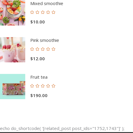
Mixed smoothie
Valorado
con
$
10.00
5.00
de 5
Pink smoothie
Valorado
con
$
12.00
5.00
de 5
Fruit tea
Valorado
con
$
190.00
5.00
de 5
echo do_shortcode( '[related_post post_ids="1752,1743"]' );