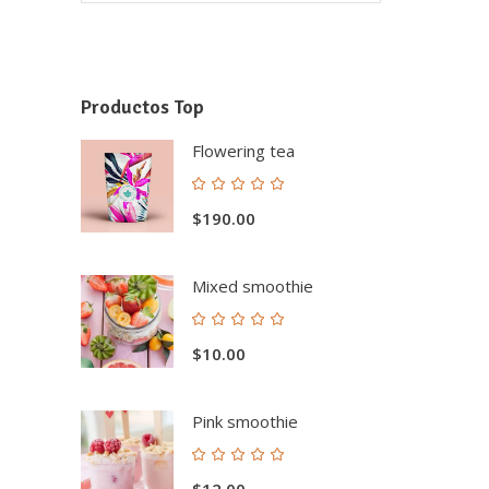
Productos Top
Flowering tea
Valorado
con
$
190.00
5.00
de 5
Mixed smoothie
Valorado
con
$
10.00
5.00
de 5
Pink smoothie
Valorado
con
$
12.00