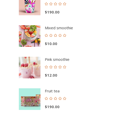
Valorado
con
$
190.00
5.00
de 5
Mixed smoothie
Valorado
con
$
10.00
5.00
de 5
Pink smoothie
Valorado
con
$
12.00
5.00
de 5
Fruit tea
Valorado
con
$
190.00
5.00
de 5