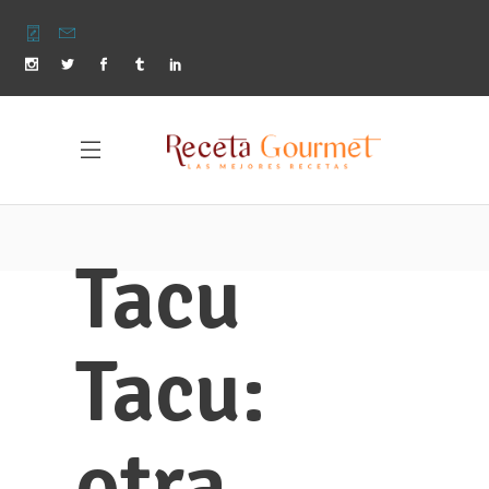
Tacu
Tacu:
otra