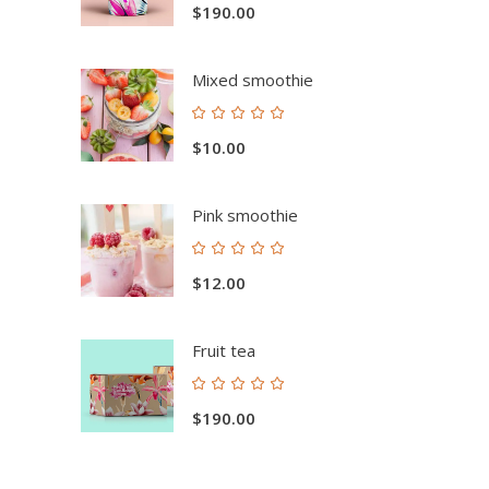
$
190.00
5.00
de 5
Mixed smoothie
Valorado
con
$
10.00
5.00
de 5
Pink smoothie
Valorado
con
$
12.00
5.00
de 5
Fruit tea
Valorado
con
$
190.00
5.00
de 5