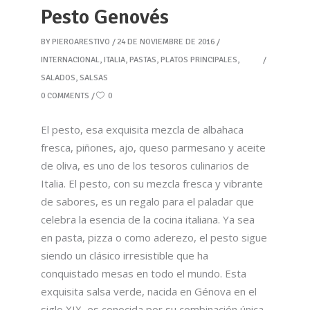
Pesto Genovés
BY
PIEROARESTIVO
24 DE NOVIEMBRE DE 2016
INTERNACIONAL
,
ITALIA
,
PASTAS
,
PLATOS PRINCIPALES
,
SALADOS
,
SALSAS
0 COMMENTS
0
El pesto, esa exquisita mezcla de albahaca
fresca, piñones, ajo, queso parmesano y aceite
de oliva, es uno de los tesoros culinarios de
Italia. El pesto, con su mezcla fresca y vibrante
de sabores, es un regalo para el paladar que
celebra la esencia de la cocina italiana. Ya sea
en pasta, pizza o como aderezo, el pesto sigue
siendo un clásico irresistible que ha
conquistado mesas en todo el mundo. Esta
exquisita salsa verde, nacida en Génova en el
siglo XIX, es conocida por su combinación única