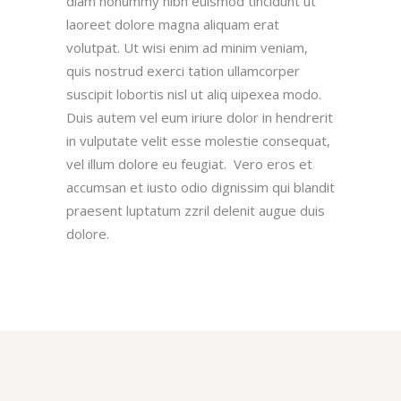
diam nonummy nibh euismod tincidunt ut
laoreet dolore magna aliquam erat
volutpat. Ut wisi enim ad minim veniam,
quis nostrud exerci tation ullamcorper
suscipit lobortis nisl ut aliq uipexea modo.
Duis autem vel eum iriure dolor in hendrerit
in vulputate velit esse molestie consequat,
vel illum dolore eu feugiat. Vero eros et
accumsan et iusto odio dignissim qui blandit
praesent luptatum zzril delenit augue duis
dolore.